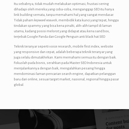
Itu sebabnya, tidak mudah melakukan optimasi, frustasi sering
dihadapi oleh mereka yang coba-coba, menganggap SEO itu hanya
link building semata, tanpa memahami hal yang sangat mendasar.
Tidak paham
keyword research
, membidik kata kunci yang tepat, hingga
tindakan spammy yang bisa kena pinalti, alih-alih tampil di laman
utama, kadang posisi melorot yang didapat atau kena sand box,
terjebak Google Panda dan Google Penguin anti black hat
SEO
Teknik teranyar seperti voice research, mobile first index, website
yang responsive dan cepat, adalah beberapa teknik teranyar yang
juga selalu dimutakhirkan. Kami memahami semua itu dengan baik.
Fokuslah pada bisnis, serahkan pada
Master SEO Indonesia
untuk
menjalankannya dengan baik, mengalahkan pesaing hingga
mendominasi laman pencarian search engine, dapatkan pelanggan
baru dari online, sesuai target market, nasional, regional hingga pasar
global.